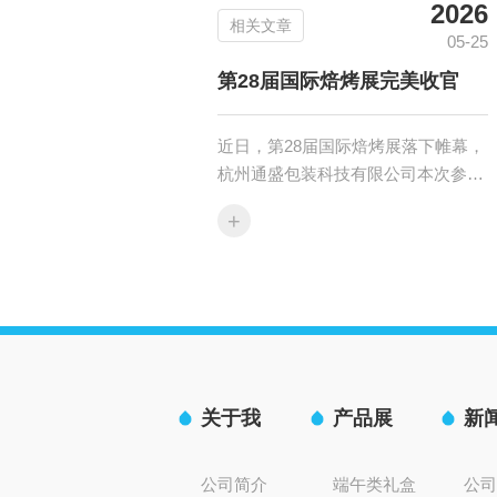
2026
相关文章
05-25
第28届国际焙烤展完美收官
近日，第28届国际焙烤展落下帷幕，
杭州通盛包装科技有限公司本次参展
活动完美收官。展会期间，公司携多
+
款...
关于我
产品展
新
们
示
讯
公司简介
端午类礼盒
公